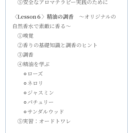
⑤安全なアロマテラピー実践のために
〈Lesson６〉精油の調香
〜オリジナルの
自然香水で素敵に香る〜
①嗅覚
②香りの基礎知識と調香のヒント
③調香
④精油を学ぶ
⚪︎ローズ
⚪︎ネロリ
⚪︎ジャスミン
⚪︎パチュリー
⚪︎サンダルウッド
⑤実習：オードトワレ