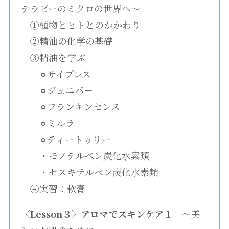
テラピーのミクロの世界へ〜
①植物とヒトとのかかわり
②精油の化学の基礎
③精油を学ぶ
⚪︎サイプレス
⚪︎ジュニパー
⚪︎フランキンセンス
⚪︎ミルラ
⚪︎ティートゥリー
・モノテルペン炭化水素類
・セスキテルペン炭化水素類
④実習：軟膏
〈Lesson３〉アロマでスキンケア１
〜美