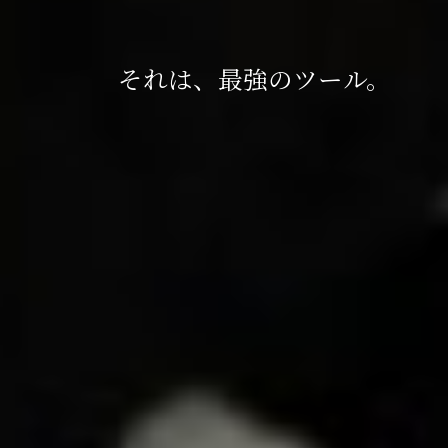
至福の時間を、あなたに。
それは、最強のツール。
植物の香り。