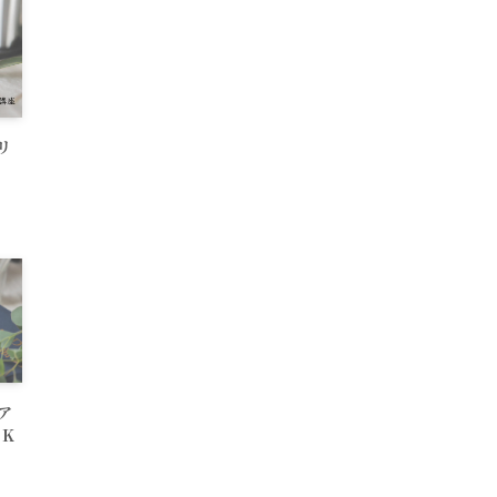
リ
ア
K