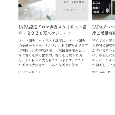
IAPA認定アロマ調香スタイリスト講
IAPAアロ
座・２０２６夏スケジュール
座ご受講募
アロマ調香スタイリスト講座は、アロマ調香
初めてでも楽
の基礎からパーソナルブレンドの提案までを学
３時間で完結
ぶ実践形式の中級講座。天然精油を組み合わ
がすべてそろっ
せて香りを創り出す力、香りを言葉で表現
は、暮らしに
し、人に伝える力を育てていきます。ただた
てくれるアイ
だ香りが大好きで、いろんな香りに触れ...
マ調香を、ぜひ
2026年3月6日
2026年3月5日