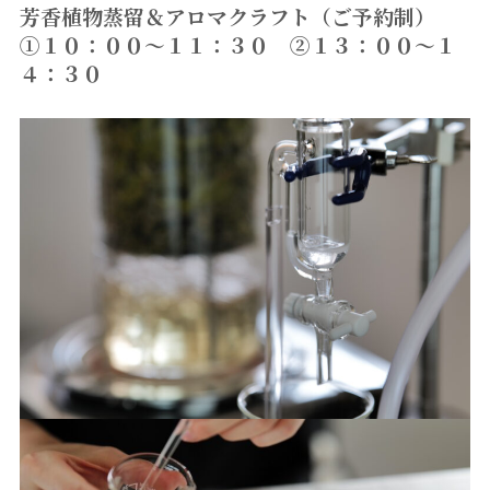
芳香植物蒸留＆アロマクラフト（ご予約制）
①１０：００〜１１：３０ ②１３：００〜１
４：３０